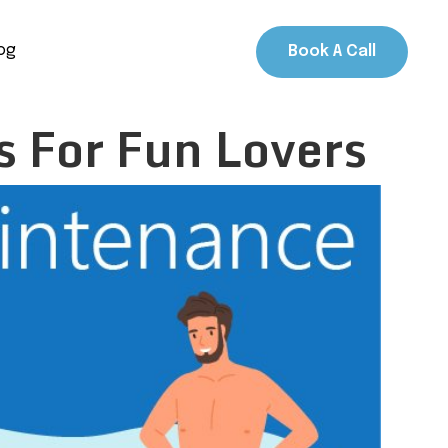
og
Book A Call
s For Fun Lovers